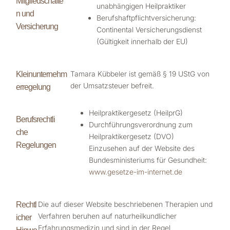
Mitgliedschafte
unabhängigen Heilpraktiker
n und
Berufshaftpflichtversicherung:
Versicherung
Continental Versicherungsdienst
(Gültigkeit innerhalb der EU)
Tamara Kübbeler ist gemäß § 19 UStG von
Kleinunternehm
der Umsatzsteuer befreit.
erregelung
Heilpraktikergesetz (HeilprG)
Berufsrechtli
Durchführungsverordnung zum
che
Heilpraktikergesetz (DVO)
Regelungen
Einzusehen auf der Website des
Bundesministeriums für Gesundheit:
www.gesetze-im-internet.de
Die auf dieser Website beschriebenen Therapien und
Rechtl
Verfahren beruhen auf naturheilkundlicher
icher
Erfahrungsmedizin und sind in der Regel