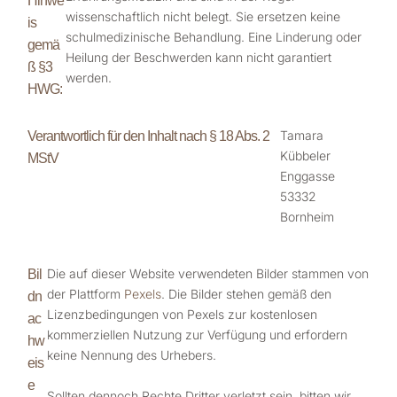
Hinwe
wissenschaftlich nicht belegt. Sie ersetzen keine
is
schulmedizinische Behandlung. Eine Linderung oder
gemä
Heilung der Beschwerden kann nicht garantiert
ß §3
werden.
HWG:
Tamara
Verantwortlich für den Inhalt nach § 18 Abs. 2
Kübbeler
MStV
Enggasse
53332
Bornheim
Die auf dieser Website verwendeten Bilder stammen von
Bil
der Plattform
Pexels
. Die Bilder stehen gemäß den
dn
Lizenzbedingungen von Pexels zur kostenlosen
ac
kommerziellen Nutzung zur Verfügung und erfordern
hw
keine Nennung des Urhebers.
eis
e
Sollten dennoch Rechte Dritter verletzt sein, bitten wir