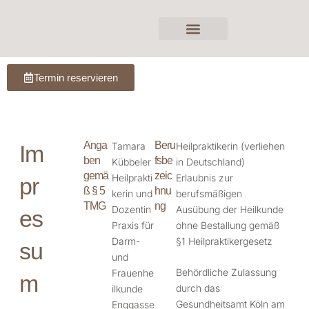
Zum
Inhalt
springen
Termin reservieren
Anga
Beru
Tamara
Heilpraktikerin (verliehen
Im
ben
fsbe
Kübbeler
in Deutschland)
gemä
zeic
Heilprakti
Erlaubnis zur
pr
ß § 5
hnu
kerin und
berufsmäßigen
TMG
ng
Dozentin
Ausübung der Heilkunde
es
Praxis für
ohne Bestallung gemäß
Darm-
§1 Heilpraktikergesetz
su
und
Behördliche Zulassung
Frauenhe
m
durch das
ilkunde
Gesundheitsamt Köln am
Enggasse